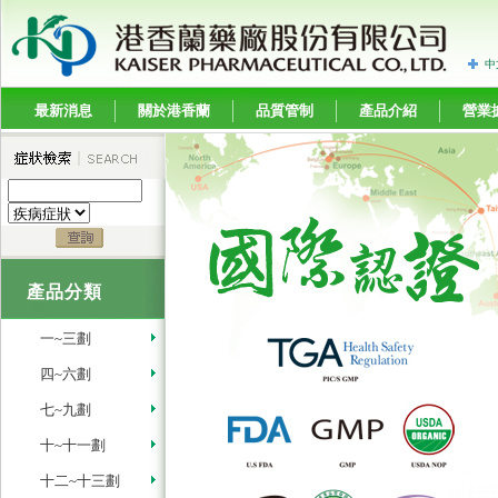
中
最新消息
關於港香蘭
品質管制
產品介紹
營業
產品分類
一~三劃
四~六劃
七~九劃
十~十一劃
十二~十三劃