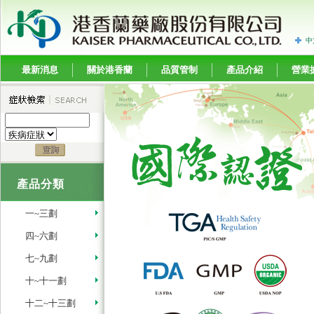
中
最新消息
關於港香蘭
品質管制
產品介紹
營業
產品分類
一~三劃
四~六劃
七~九劃
十~十一劃
十二~十三劃