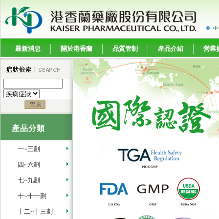
中
最新消息
關於港香蘭
品質管制
產品介紹
營業
產品分類
一~三劃
四~六劃
七~九劃
十~十一劃
十二~十三劃