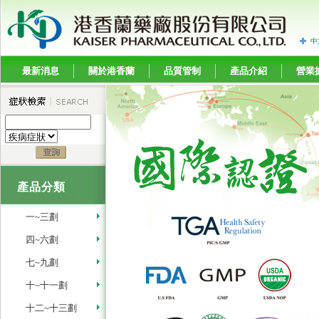
中
最新消息
關於港香蘭
品質管制
產品介紹
營業
產品分類
一~三劃
四~六劃
七~九劃
十~十一劃
十二~十三劃