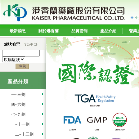
中
最新消息
關於港香蘭
品質管制
產品介紹
營業
產品分類
一~三劃
四~六劃
七~九劃
十~十一劃
十二~十三劃