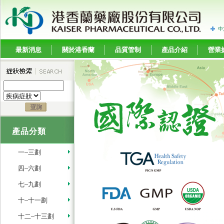
中
最新消息
關於港香蘭
品質管制
產品介紹
營業
產品分類
一~三劃
四~六劃
七~九劃
十~十一劃
十二~十三劃