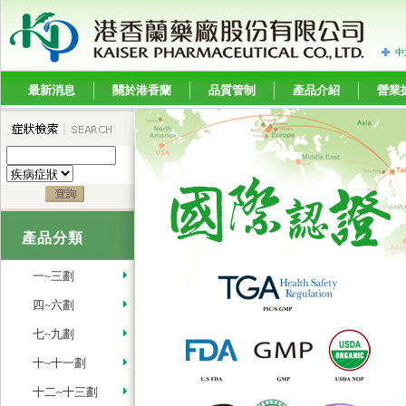
中
最新消息
關於港香蘭
品質管制
產品介紹
營業
產品分類
一~三劃
四~六劃
七~九劃
十~十一劃
十二~十三劃