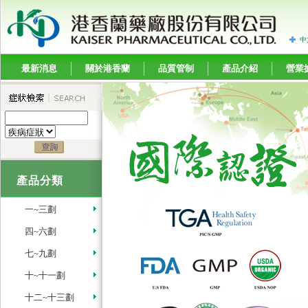
中
最新消息
關於港香蘭
品質管制
產品介紹
營業
產品分類
一~三劃
四~六劃
七~九劃
十~十一劃
十二~十三劃