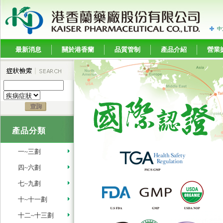
中
最新消息
關於港香蘭
品質管制
產品介紹
營業
產品分類
一~三劃
四~六劃
七~九劃
十~十一劃
十二~十三劃