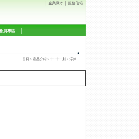
│
企業徵才
│
服務信箱
會員專區
首頁
>
產品介紹
>
十~十一劃
> 浮萍