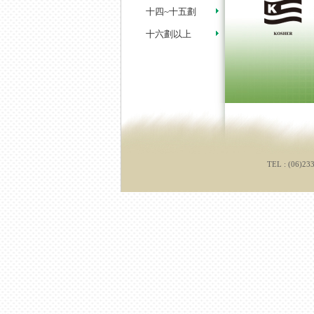
十四~十五劃
十六劃以上
TEL : (06)23