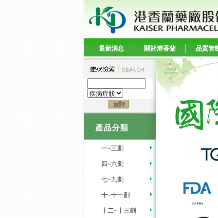
最新消息
關於港香蘭
品質管
產品分類
一~三劃
四~六劃
七~九劃
十~十一劃
十二~十三劃