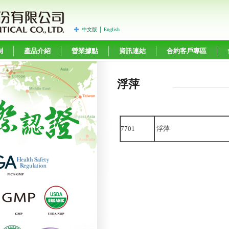
中文版
│
English
制
產品介紹
營業據點
資訊連結
合約客戶專區
浮萍
7701
浮萍