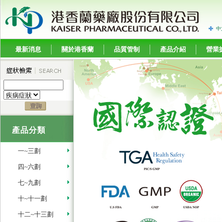
中
最新消息
關於港香蘭
品質管制
產品介紹
營業
產品分類
一~三劃
四~六劃
七~九劃
十~十一劃
十二~十三劃