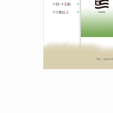
十四~十五劃
十六劃以上
TEL : (06)23