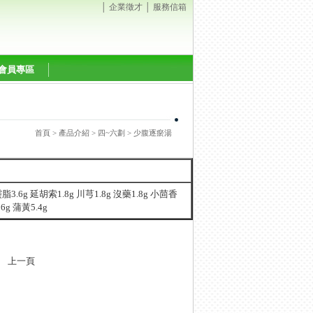
│
企業徵才
│
服務信箱
會員專區
首頁
>
產品介紹
>
四~六劃
> 少腹逐瘀湯
靈脂3.6g 延胡索1.8g 川芎1.8g 沒藥1.8g 小茴香
36g 蒲黃5.4g
上一頁