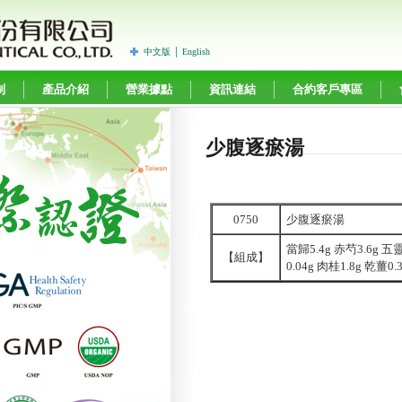
中文版
│
English
制
產品介紹
營業據點
資訊連結
合約客戶專區
少腹逐瘀湯
0750
少腹逐瘀湯
當歸5.4g 赤芍3.6g 五
【組成】
0.04g 肉桂1.8g 乾薑0.