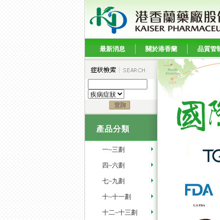
最新消息
關於港香蘭
品質管
產品分類
一~三劃
四~六劃
七~九劃
十~十一劃
十二~十三劃