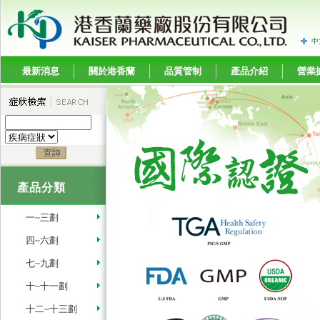
中
最新消息
關於港香蘭
品質管制
產品介紹
營業
產品分類
一~三劃
四~六劃
七~九劃
十~十一劃
十二~十三劃