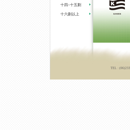
十四~十五劃
十六劃以上
TEL : (06)23