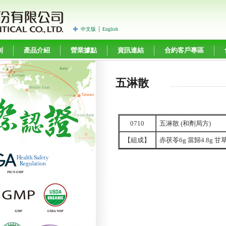
中文版
│
English
制
產品介紹
營業據點
資訊連結
合約客戶專區
五淋散
0710
五淋散 (和劑局方)
【組成】
赤茯苓6g 當歸4.8g 甘草