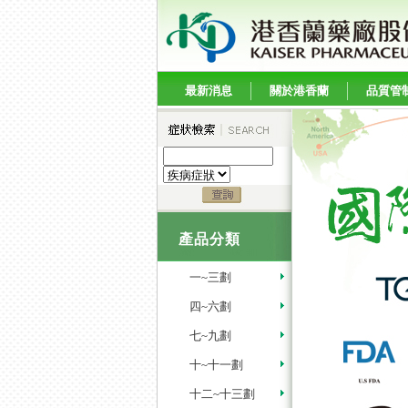
最新消息
關於港香蘭
品質管
產品分類
一~三劃
四~六劃
七~九劃
十~十一劃
十二~十三劃