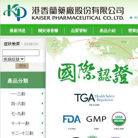
中
最新消息
關於港香蘭
品質管制
產品介紹
營業
產品分類
一~三劃
四~六劃
七~九劃
十~十一劃
十二~十三劃