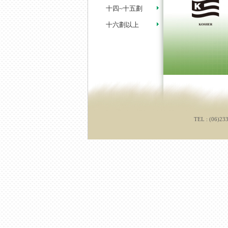
十四~十五劃
十六劃以上
TEL : (06)23