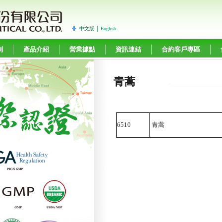
中文版
│
English
制
產品介紹
營業據點
資訊連結
合約客戶專區
青蒿
6510
青蒿