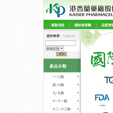
最新消息
關於港香蘭
品質管
產品分類
一~三劃
四~六劃
七~九劃
十~十一劃
十二~十三劃