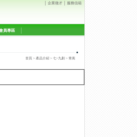
│
企業徵才
│
服務信箱
會員專區
首頁
>
產品介紹
>
七~九劃
> 青蒿