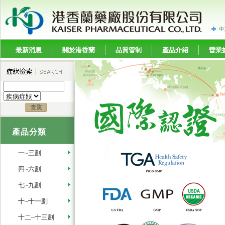
中
最新消息
關於港香蘭
品質管制
產品介紹
營業
產品分類
一~三劃
四~六劃
七~九劃
十~十一劃
十二~十三劃