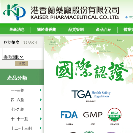
中
最新消息
關於港香蘭
品質管制
產品介紹
營業
產品分類
一~三劃
四~六劃
七~九劃
十~十一劃
十二~十三劃