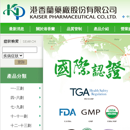
中
最新消息
關於港香蘭
品質管制
產品介紹
營業
產品分類
一~三劃
四~六劃
七~九劃
十~十一劃
十二~十三劃