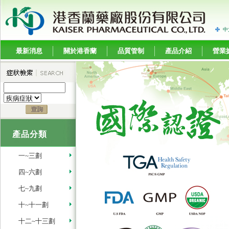
中
最新消息
關於港香蘭
品質管制
產品介紹
營業
產品分類
一~三劃
四~六劃
七~九劃
十~十一劃
十二~十三劃