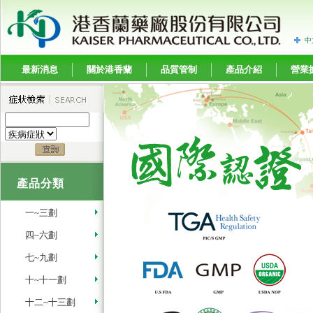
中
最新消息
關於港香蘭
品質管制
產品介紹
營業
產品分類
一~三劃
四~六劃
七~九劃
十~十一劃
十二~十三劃