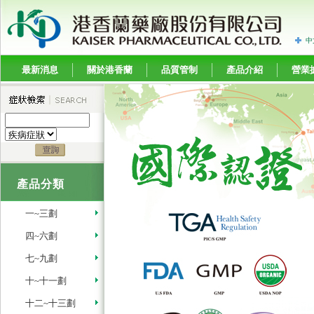
中
最新消息
關於港香蘭
品質管制
產品介紹
營業
產品分類
一~三劃
四~六劃
七~九劃
十~十一劃
十二~十三劃