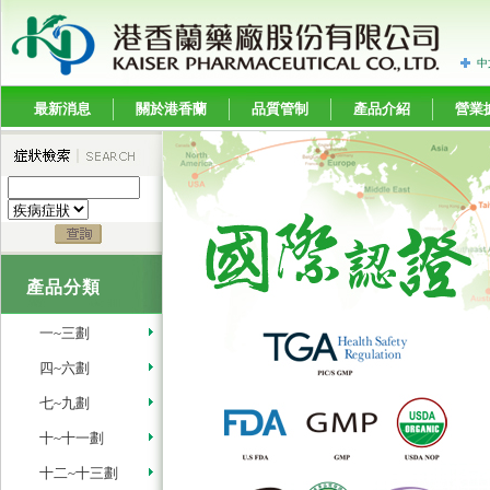
中
最新消息
關於港香蘭
品質管制
產品介紹
營業
產品分類
一~三劃
四~六劃
七~九劃
十~十一劃
十二~十三劃