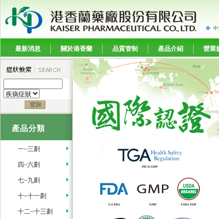
中
最新消息
關於港香蘭
品質管制
產品介紹
營業
產品分類
一~三劃
四~六劃
七~九劃
十~十一劃
十二~十三劃