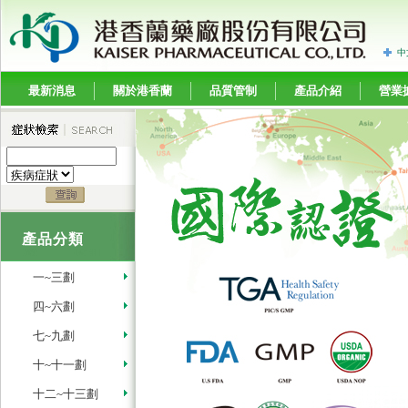
中
最新消息
關於港香蘭
品質管制
產品介紹
營業
產品分類
一~三劃
四~六劃
七~九劃
十~十一劃
十二~十三劃