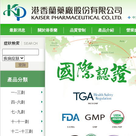
中
最新消息
關於港香蘭
品質管制
產品介紹
營業
產品分類
一~三劃
四~六劃
七~九劃
十~十一劃
十二~十三劃