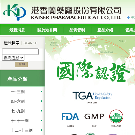
中
最新消息
關於港香蘭
品質管制
產品介紹
營業
產品分類
一~三劃
四~六劃
七~九劃
十~十一劃
十二~十三劃