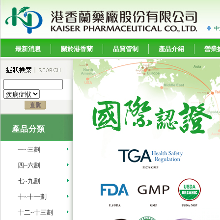
中
最新消息
關於港香蘭
品質管制
產品介紹
營業
產品分類
一~三劃
四~六劃
七~九劃
十~十一劃
十二~十三劃