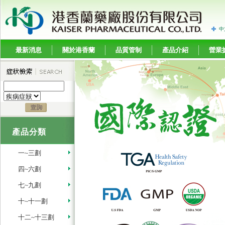
中
最新消息
關於港香蘭
品質管制
產品介紹
營業
產品分類
一~三劃
四~六劃
七~九劃
十~十一劃
十二~十三劃