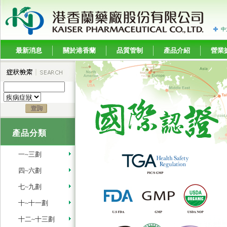
中
最新消息
關於港香蘭
品質管制
產品介紹
營業
產品分類
一~三劃
四~六劃
七~九劃
十~十一劃
十二~十三劃