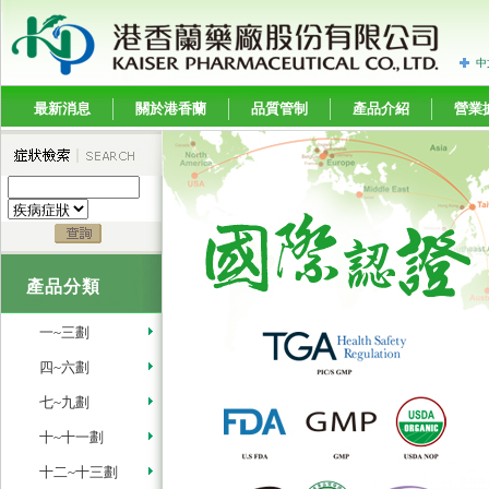
中
最新消息
關於港香蘭
品質管制
產品介紹
營業
產品分類
一~三劃
四~六劃
七~九劃
十~十一劃
十二~十三劃