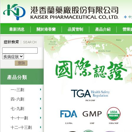
中
最新消息
關於港香蘭
品質管制
產品介紹
營業
產品分類
一~三劃
四~六劃
七~九劃
十~十一劃
十二~十三劃