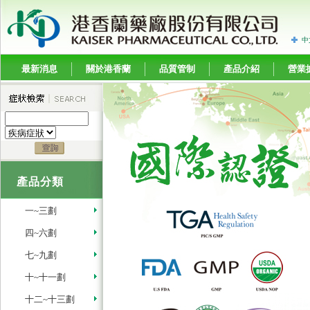
中
最新消息
關於港香蘭
品質管制
產品介紹
營業
產品分類
一~三劃
四~六劃
七~九劃
十~十一劃
十二~十三劃